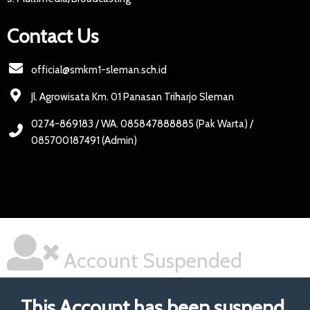
Contact Us
official@smkm1-sleman.sch.id
Jl. Agrowisata Km. 01 Panasan Triharjo Sleman
0274-869183 / WA. 085847888885 (Pak Warta) /
085700187491 (Admin)
Account Suspended
This Account has been suspend