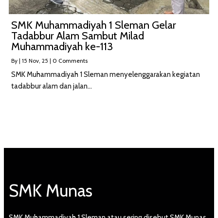
SMK Muhammadiyah 1 Sleman Gelar
Tadabbur Alam Sambut Milad
Muhammadiyah ke-113
By
|
15
Nov, 25
|
0 Comments
SMK Muhammadiyah 1 Sleman menyelenggarakan kegiatan
tadabbur alam dan jalan…
SMK Munas
SMK Muhammadiyah 1 Sleman atau sering disebut SMK Munas